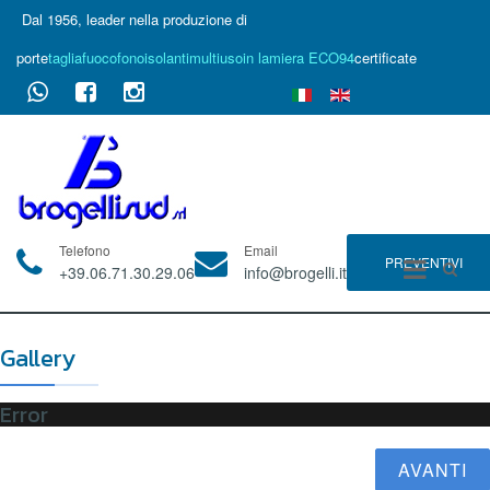
Dal 1956, leader nella produzione di
porte
tagliafuoco
fonoisolanti
multiuso
in lamiera ECO94
certificate
Telefono
Email
PREVENTIVI
+39.06.71.30.29.06
info@brogelli.it
Gallery
Error
AVANTI