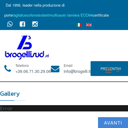
Dal 1956, leader nella produzione di
porte
tagliafuoco
fonoisolanti
multiuso
in lamiera ECO94
certificate
Telefono
Email
PREVENTIVI
+39.06.71.30.29.06
info@brogelli.it
Gallery
Error
AVANTI