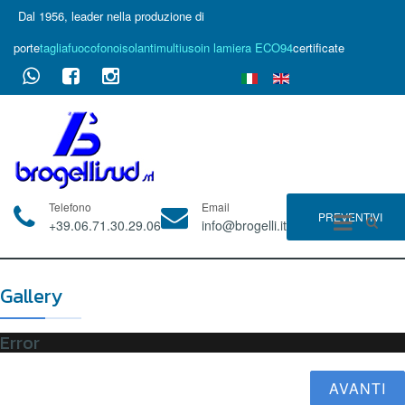
Dal 1956, leader nella produzione di
porte
tagliafuoco
fonoisolanti
multiuso
in lamiera ECO94
certificate
Telefono
Email
PREVENTIVI
+39.06.71.30.29.06
info@brogelli.it
Gallery
Error
AVANTI